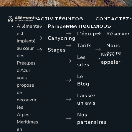
ACTIVITÉS
INFOS
CONTACTEZ
Ailéments
Parapente
PRATIQUES
NOUS
est
L'équipe
Réserver
Canyoning
implanté
Tarifs
Nous
au cœur
Stages
écrire
Nous
des
Les
→
appeler
Préalpes
sites
d’Azur
Le
vous
Blog
propose
de
Laissez
découvrir
un avis
les
Alpes-
Nos
Maritimes
partenaires
en