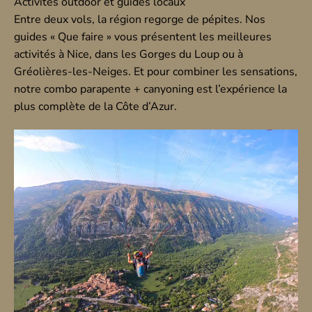
Activités outdoor et guides locaux
Entre deux vols, la région regorge de pépites. Nos
guides « Que faire » vous présentent les meilleures
activités à
Nice
, dans les
Gorges du Loup
ou à
Gréolières-les-Neiges
. Et pour combiner les sensations,
notre
combo parapente + canyoning
est l’expérience la
plus complète de la Côte d’Azur.