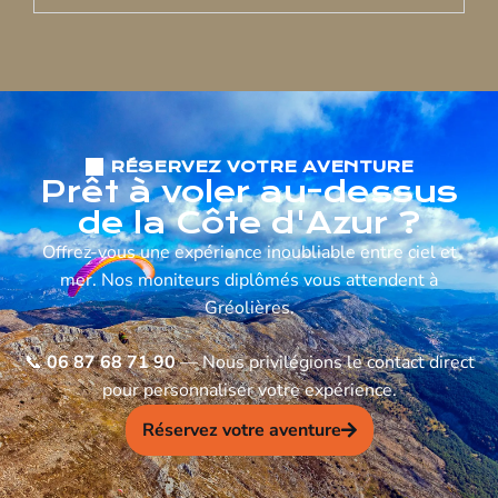
RÉSERVEZ VOTRE AVENTURE
Prêt à voler au-dessus
de la Côte d'Azur ?
Offrez-vous une expérience inoubliable entre ciel et
mer. Nos moniteurs diplômés vous attendent à
Gréolières.
📞
06 87 68 71 90
— Nous privilégions le contact direct
pour personnaliser votre expérience.
Réservez votre aventure