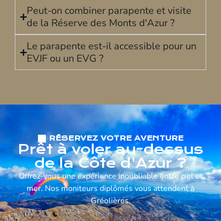
Peut-on combiner parapente et visite
de la Réserve des Monts d'Azur ?
Le parapente est-il accessible pour un
EVJF ou un EVG ?
RÉSERVEZ VOTRE AVENTURE
Prêt à voler au-dessus
de la Côte d'Azur ?
Offrez-vous une expérience inoubliable entre ciel et
mer. Nos moniteurs diplômés vous attendent à
Gréolières.