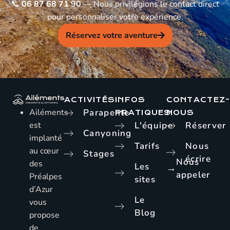
📞
06 87 68 71 90
— Nous privilégions le contact direct
pour personnaliser votre expérience.
Réservez votre aventure
ACTIVITÉS
INFOS
CONTACTEZ
Ailéments
Parapente
PRATIQUES
NOUS
est
L'équipe
Réserver
Canyoning
implanté
Tarifs
Nous
au cœur
Stages
écrire
Nous
des
Les
→
appeler
Préalpes
sites
d’Azur
Le
vous
Blog
propose
de