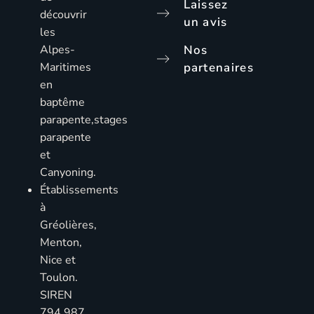
Laissez
découvrir
un avis
les
Alpes-
Nos
Maritimes
partenaires
en
baptême
parapente,stages
parapente
et
Canyoning.
Établissements
à
Gréolières,
Menton,
Nice et
Toulon.
SIREN
794 987