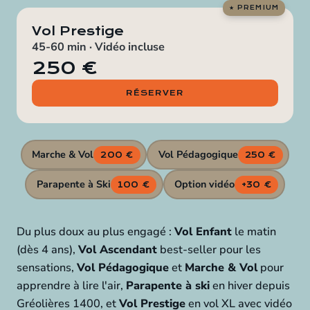
Vol Prestige
45-60 min · Vidéo incluse
250 €
RÉSERVER
Marche & Vol
Vol Pédagogique
200 €
250 €
Parapente à Ski
Option vidéo
100 €
+30 €
Du plus doux au plus engagé :
Vol Enfant
le matin
(dès 4 ans),
Vol Ascendant
best-seller pour les
sensations,
Vol Pédagogique
et
Marche & Vol
pour
apprendre à lire l'air,
Parapente à ski
en hiver depuis
Gréolières 1400, et
Vol Prestige
en vol XL avec vidéo