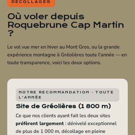
DÉCOLLAGES
Où voler depuis
Roquebrune Cap Martin
?
Le vol vue mer en hiver au Mont Gros, ou la grande
expérience montagne à Gréolières toute l'année — en
toute transparence, voici les deux options.
NOTRE RECOMMANDATION · TOUTE
L'ANNÉE
Site de Gréolières (1 800 m)
Ce que nos clients ayant fait les deux sites
préfèrent largement
: dénivelé exceptionnel
de plus de 1 000 m, décollage en pleine