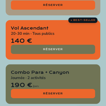
RÉSERVER
Vol Ascendant
20-30 min · Tous publics
140 €
RÉSERVER
Combo Para + Canyon
Journée · 2 activités
190 €
/pers
RÉSERVER