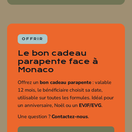
OFFRIR
Le bon cadeau
parapente face à
Monaco
Offrez un
bon cadeau parapente
: valable
12 mois, le bénéficiaire choisit sa date,
utilisable sur toutes les formules. Idéal pour
un anniversaire, Noël ou un
EVJF/EVG
.
Une question ?
Contactez-nous
.