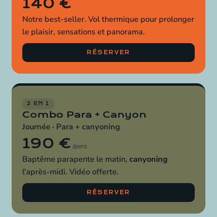
140 €
Notre best-seller. Vol thermique pour prolonger
le plaisir, sensations et panorama.
RÉSERVER
2 EN 1
Combo Para + Canyon
Journée · Para +
canyoning
190 €
/pers
Baptême parapente le matin,
canyoning
l'après-midi. Vidéo offerte.
RÉSERVER