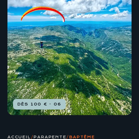
DÈS 100 € · 06
ACCUEIL
/
PARAPENTE
/
BAPTÊME