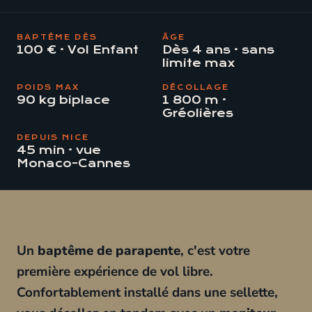
BAPTÊME DÈS
ÂGE
100 € · Vol Enfant
Dès 4 ans · sans
limite max
POIDS MAX
DÉCOLLAGE
90 kg biplace
1 800 m ·
Gréolières
DEPUIS NICE
45 min · vue
Monaco-Cannes
Un
baptême de parapente
, c'est votre
première expérience de vol libre.
Confortablement installé dans une sellette,