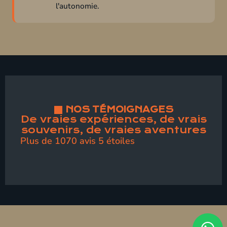
l'autonomie.
NOS TÉMOIGNAGES
De vraies expériences, de vrais
souvenirs, de vraies aventures
Plus de 1070 avis 5 étoiles