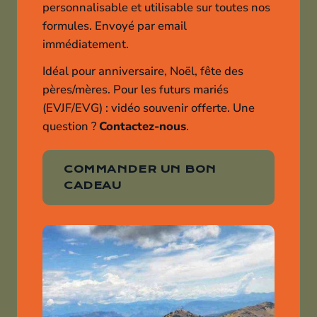
personnalisable et utilisable sur toutes nos
formules. Envoyé par email
immédiatement.
Idéal pour anniversaire, Noël, fête des
pères/mères. Pour les futurs mariés
(EVJF/EVG) : vidéo souvenir offerte. Une
question ?
Contactez-nous
.
COMMANDER UN BON
CADEAU