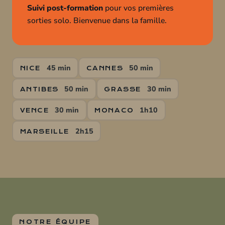
Suivi post-formation
pour vos premières
sorties solo. Bienvenue dans la famille.
45 min
50 min
NICE
CANNES
50 min
30 min
ANTIBES
GRASSE
30 min
1h10
VENCE
MONACO
2h15
MARSEILLE
NOTRE ÉQUIPE