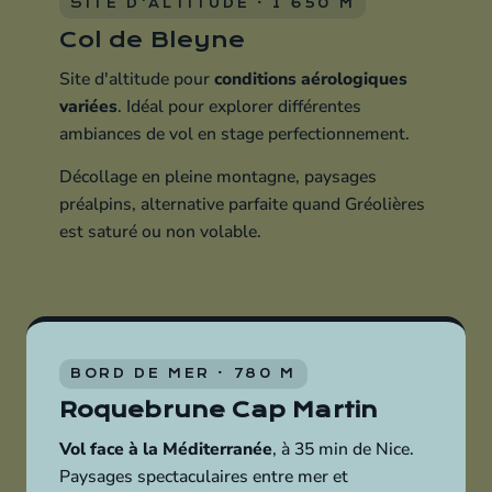
SITE D'ALTITUDE · 1 650 M
Col de Bleyne
Site d'altitude pour
conditions aérologiques
variées
. Idéal pour explorer différentes
ambiances de vol en stage perfectionnement.
Décollage en pleine montagne, paysages
préalpins, alternative parfaite quand Gréolières
est saturé ou non volable.
BORD DE MER · 780 M
Roquebrune Cap Martin
Vol face à la Méditerranée
, à 35 min de Nice.
Paysages spectaculaires entre mer et