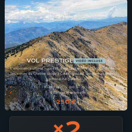
VOL PRESTIGE
VIDÉO INCLUSE
L'expérience ultime — on fait durer le plaisir. Vol longue durée sur
les crêtes du Cheiron jusqu'à Coursegoules. Spirales, chandelles,
adrénaline garantie.
45 min à 1h · vidéo SD incluse
Pilotage et acrobatie
250 €
×2