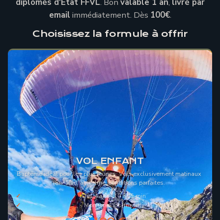
diplômés d'État FFVL
. Bon
valable 1 an
,
livré par
email
immédiatement. Dès
100€
.
Choisissez la formule à offrir
VOL ENFANT
Baptême idéal pour les plus jeunes. Vols exclusivement matinaux
(8h–10h), air calme, conditions parfaites.
Dès 4 ans · 10 à 15 min
Moniteur kids-friendly