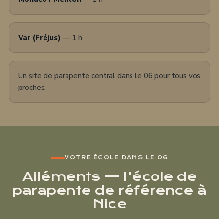
Var (Fréjus)
— 1 h
Un site de parapente central dans le 06 pour tous vos
proches.
VOTRE ÉCOLE DANS LE 06
Ailéments — l'école de
parapente de référence à
Nice