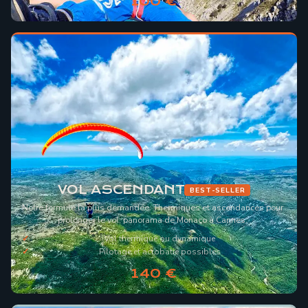
100 €
VOL ASCENDANT
BEST-SELLER
Notre formule la plus demandée. Thermiques et ascendances pour
prolonger le vol, panorama de Monaco à Cannes.
Vol thermique ou dynamique
Pilotage et acrobatie possibles
140 €