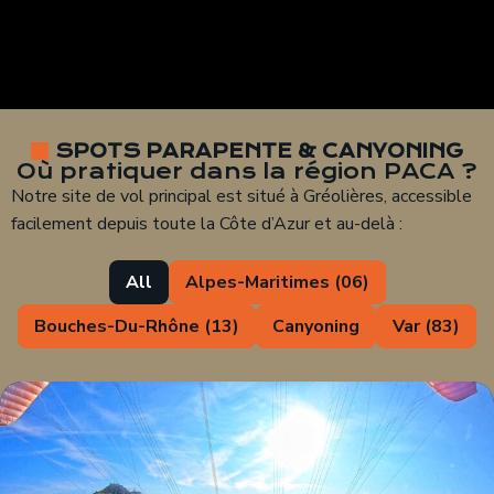
SPOTS PARAPENTE & CANYONING
Où pratiquer dans la région PACA ?
Notre site de vol principal est situé à Gréolières, accessible
facilement depuis toute la Côte d’Azur et au-delà :
All
Alpes-Maritimes (06)
Bouches-Du-Rhône (13)
Canyoning
Var (83)