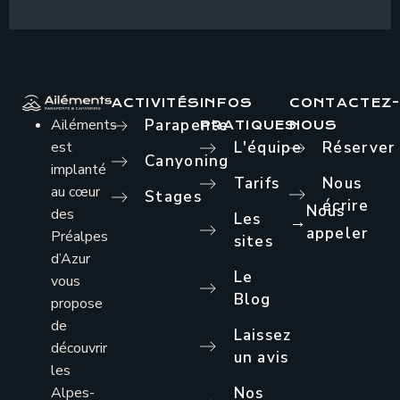
ACTIVITÉS
INFOS
CONTACTEZ
Ailéments
Parapente
PRATIQUES
NOUS
est
L'équipe
Réserver
Canyoning
implanté
Tarifs
Nous
au cœur
Stages
écrire
Nous
des
Les
→
appeler
Préalpes
sites
d’Azur
Le
vous
Blog
propose
de
Laissez
découvrir
un avis
les
Alpes-
Nos