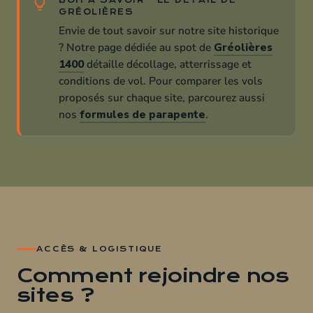
BON À SAVOIR · LE DÉTAIL DE
GRÉOLIÈRES
Envie de tout savoir sur notre site historique
? Notre page dédiée au spot de
Gréolières
1400
détaille décollage, atterrissage et
conditions de vol. Pour comparer les vols
proposés sur chaque site, parcourez aussi
nos
formules de parapente
.
ACCÈS & LOGISTIQUE
Comment rejoindre nos
sites ?