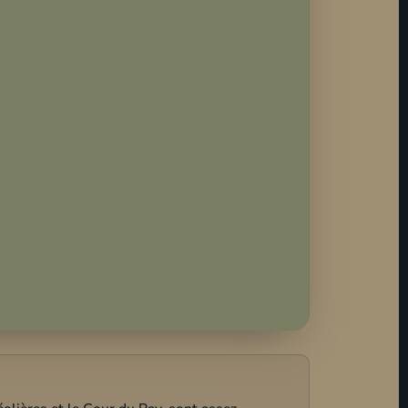
éolières et le Gour du Ray, sont assez
arapente
.