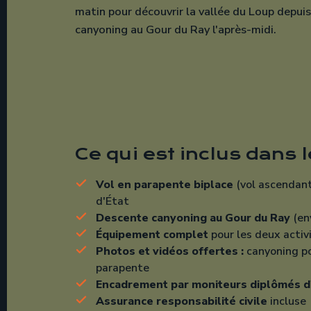
d'État
Descente canyoning au Gour du Ray
(en
Équipement complet
pour les deux activ
Photos et vidéos offertes :
canyoning po
parapente
Encadrement par moniteurs diplômés d
Assurance responsabilité civile
incluse
GROUPE · TARIF COMBO
Le tarif de 190 € par personne s'appli
personnes pour le canyoning, maximu
canyon. Vous êtes moins nombreux ? Éc
contact
, nous pouvons vous intégrer à