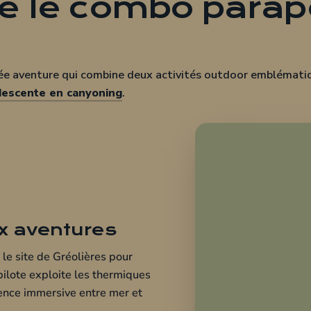
e le combo para
ée aventure qui combine deux activités outdoor emblémati
descente en canyoning
.
x aventures
le site de Gréolières pour
pilote exploite les thermiques
ience immersive entre mer et
lières (non inclus), un
ant la suite.
 Ray pour une descente
 : 2 heures de sensations