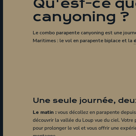
Qu'est-ce qu
canyoning ?
Le combo parapente canyoning est une journ
Maritimes : le vol en parapente biplace et la
Une seule journée, deu
Le matin :
vous décollez en parapente depuis 
découvrir la vallée du Loup vue du ciel. Votre 
pour prolonger le vol et vous offrir une expér
montagne.
Le midi :
pause déjeuner au restaurant de Gréo
moment convivial pour reprendre des forces av
L'après-midi :
direction le canyon du Gour du
aquatique. Toboggans naturels, sauts, rappels