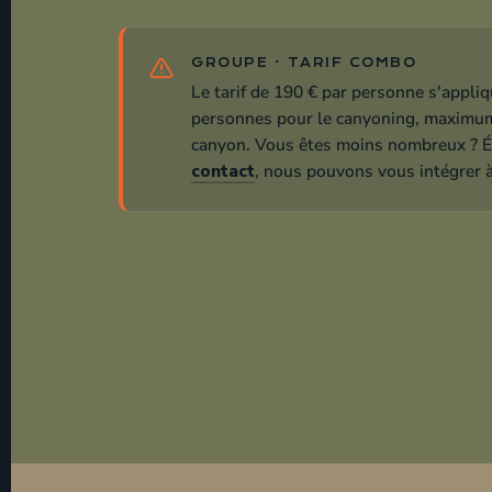
POUR QUI ?
Qui peut fai
canyoning ?
Le combo s'adresse aux personnes en bonne c
nager environ 2 heures. Le parapente, lui, ne