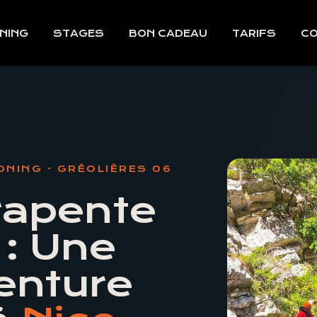
NING
STAGES
BON CADEAU
TARIFS
C
ONING · GRÉOLIÈRES 06
apente
: Une
enture