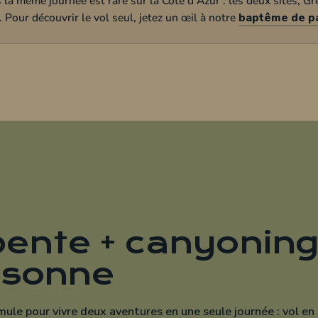
ente + canyoning
rsonne
le pour vivre deux aventures en une seule journée : vol en
 le ciel, pause déjeuner au restaurant de Gréolières, puis d
 le combo
) avec un moniteur diplômé