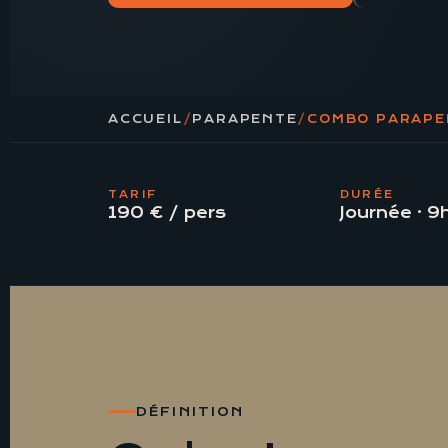
ACCUEIL
/
PARAPENTE
/
COMBO PARAPE
TARIF
DURÉE
190 € / pers
Journée · 9
DÉFINITION