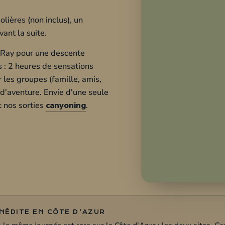
 les groupes (famille, amis,
d'aventure. Envie d'une seule
 nos sorties
canyoning
.
INÉDITE EN CÔTE D'AZUR
a même journée est rare sur la Côte d'Azur : les deux sites, Gr
 Pour découvrir le vol seul, jetez un œil à notre
baptême de p