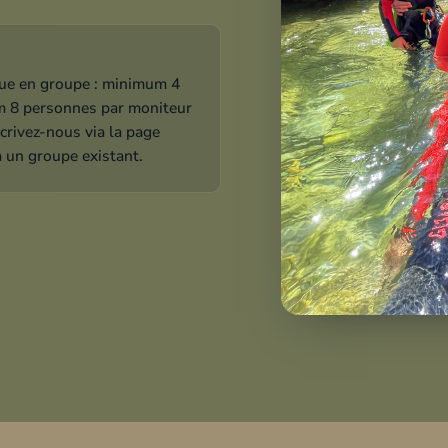
re un combo para
ondition physique, surtout pour le canyoning qui demande 
 demande pas d'effort particulier : cette journée convient a