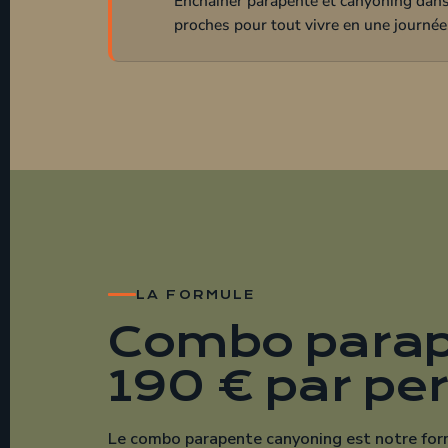
LA FORMULE
Combo parap
190 € par pe
Le combo parapente canyoning est notre formu
matin pour découvrir la vallée du Loup depuis
canyoning au Gour du Ray l'après-midi.
Ce qui est inclus dans
Vol en parapente biplace
(vol ascendant