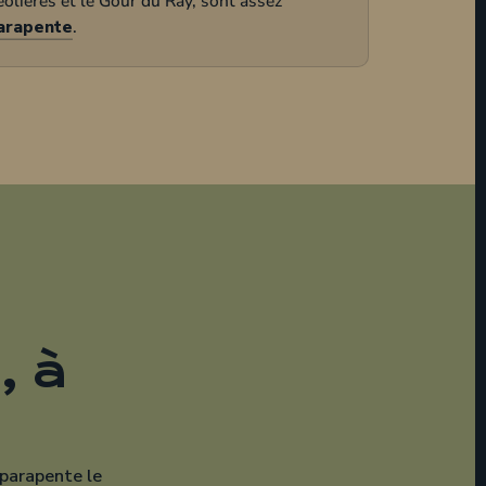
, à
 parapente le
escente en