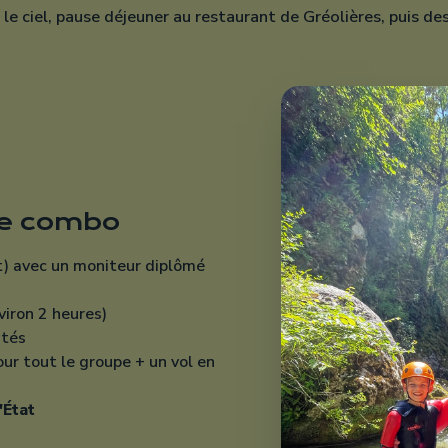
viron 2 heures)
ités
ur tout le groupe + un vol en
'État
que en groupe : minimum 4
m 8 personnes par moniteur
rivez-nous via la page
 un groupe existant.