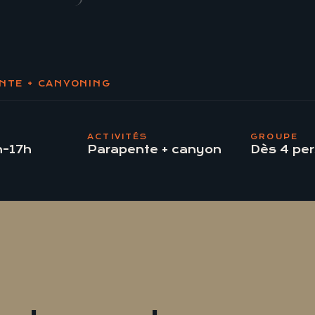
NTE + CANYONING
ACTIVITÉS
GROUPE
h-17h
Parapente + canyon
Dès 4 pe