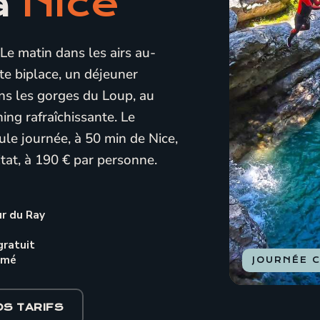
à
Nice
 Le matin dans les airs au-
te biplace, un déjeuner
dans les gorges du Loup, au
ing rafraîchissante. Le
le journée, à 50 min de Nice,
tat, à 190 € par personne.
ur du Ray
gratuit
lmé
JOURNÉE C
OS TARIFS