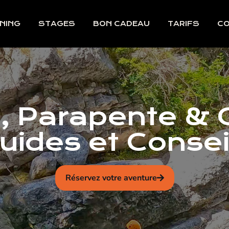
NING
STAGES
BON CADEAU
TARIFS
C
s, Parapente &
uides et Consei
Réservez votre aventure