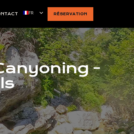
FR
ONTACT
RÉSERVATION
 Canyoning -
ls