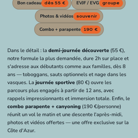
Bon cadeau
EVJF / EVG
dès 55 €
groupe
Photos & vidéos
souvenir
Combo + parapente
190 €
Dans le détail : la
demi-journée découverte
(55 €),
notre formule la plus demandée, dure 2h sur place et
s'adresse aux débutants comme aux familles, dès 8
ans — toboggans, sauts optionnels et nage dans les
vasques. La
journée sportive
(80 €) ouvre les
parcours plus engagés à partir de 12 ans, avec
rappels impressionnants et immersion totale. Enfin, le
combo parapente + canyoning
(190 €/personne)
réunit un vol le matin et une descente l'après-midi,
photos et vidéos offertes — une offre exclusive sur la
Côte d'Azur.