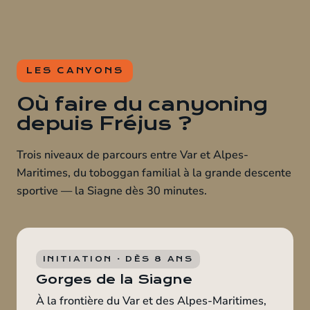
LES CANYONS
Où faire du canyoning
depuis Fréjus ?
Trois niveaux de parcours entre Var et Alpes-
Maritimes, du toboggan familial à la grande descente
sportive — la Siagne dès 30 minutes.
INITIATION · DÈS 8 ANS
Gorges de la Siagne
À la frontière du Var et des Alpes-Maritimes,