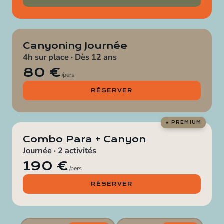
Canyoning Journée
4h sur place · Dès 12 ans
80 €
/pers
RÉSERVER
Combo Para + Canyon
Journée · 2 activités
190 €
/pers
RÉSERVER