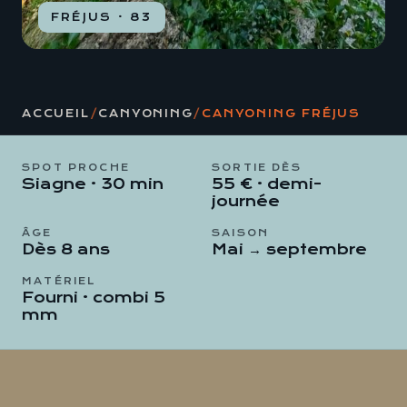
FRÉJUS · 83
ACCUEIL
/
CANYONING
/
CANYONING FRÉJUS
SPOT PROCHE
SORTIE DÈS
Siagne · 30 min
55 € · demi-
journée
ÂGE
SAISON
Dès 8 ans
Mai → septembre
MATÉRIEL
Fourni · combi 5
mm