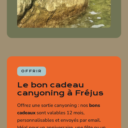
OFFRIR
Le bon cadeau
canyoning à Fréjus
Offrez une sortie canyoning : nos
bons
cadeaux
sont valables 12 mois,
personnalisables et envoyés par email.
Idéal pour un anniversaire, une fête ou un