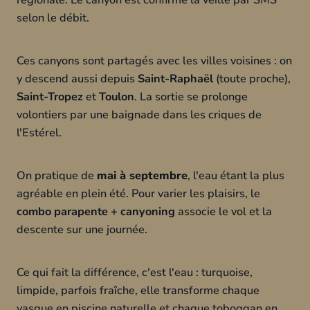
régionale. Le canyon est confirmé la veille par SMS
selon le débit.
Ces canyons sont partagés avec les villes voisines : on
y descend aussi depuis
Saint-Raphaël
(toute proche),
Saint-Tropez
et
Toulon
. La sortie se prolonge
volontiers par une baignade dans les criques de
l'Estérel.
On pratique de
mai à septembre
, l'eau étant la plus
agréable en plein été. Pour varier les plaisirs, le
combo parapente + canyoning
associe le vol et la
descente sur une journée.
Ce qui fait la différence, c'est l'eau : turquoise,
limpide, parfois fraîche, elle transforme chaque
vasque en piscine naturelle et chaque toboggan en