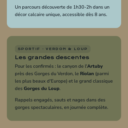
Un parcours découverte de 1h30-2h dans un
décor calcaire unique, accessible dès 8 ans.
SPORTIF · VERDON & LOUP
Les grandes descentes
Pour les confirmés : le canyon de l'
Artuby
près des Gorges du Verdon, le
Riolan
(parmi
les plus beaux d'Europe) et le grand classique
des
Gorges du Loup
.
Rappels engagés, sauts et nages dans des
gorges spectaculaires, en journée complète.