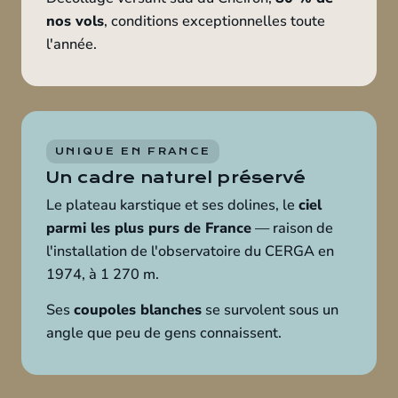
nos vols
, conditions exceptionnelles toute
l'année.
UNIQUE EN FRANCE
Un cadre naturel préservé
Le plateau karstique et ses dolines, le
ciel
parmi les plus purs de France
— raison de
l'installation de l'observatoire du CERGA en
1974, à 1 270 m.
Ses
coupoles blanches
se survolent sous un
angle que peu de gens connaissent.