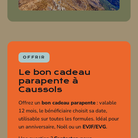
OFFRIR
Le bon cadeau
parapente à
Caussols
Offrez un
bon cadeau parapente
: valable
12 mois, le bénéficiaire choisit sa date,
utilisable sur toutes les formules. Idéal pour
un anniversaire, Noël ou un
EVJF/EVG
.