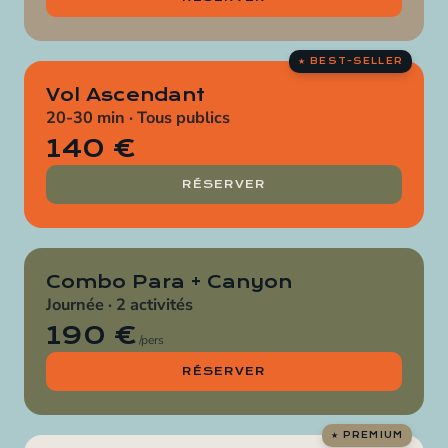
Vol Ascendant
20-30 min · Tous publics
140 €
RÉSERVER
Combo Para + Canyon
Journée · 2 activités
190 €
/pers
RÉSERVER