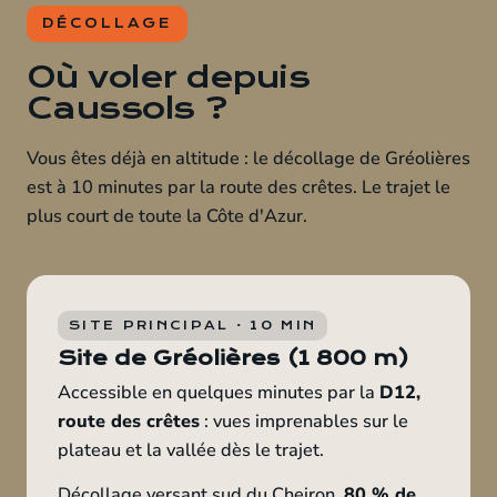
DÉCOLLAGE
Où voler depuis
Caussols ?
Vous êtes déjà en altitude : le décollage de Gréolières
est à 10 minutes par la route des crêtes. Le trajet le
plus court de toute la Côte d'Azur.
SITE PRINCIPAL · 10 MIN
Site de Gréolières (1 800 m)
Accessible en quelques minutes par la
D12,
route des crêtes
: vues imprenables sur le
plateau et la vallée dès le trajet.
Décollage versant sud du Cheiron,
80 % de