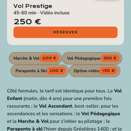
Vol Prestige
45-60 min · Vidéo incluse
250 €
RÉSERVER
Marche & Vol
Vol Pédagogique
200 €
250 €
Parapente à Ski
Option vidéo
100 €
+30 €
Côté formules, le tarif est identique pour tous. Le
Vol
Enfant
(matin, dès 4 ans) pour une première fois
rassurante ; le
Vol Ascendant
, best-seller, pour les
ascendances et les sensations ; le
Vol Pédagogique
et la
Marche & Vol
pour s'initier au pilotage ; le
Parapente à ski
l'hiver depuis Gréolières 1400 ; et le