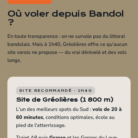
Où voler depuis Bandol
?
En toute transparence : on ne survole pas du littoral
bandolais. Mais à 1h40, Gréolières offre ce qu'aucun
site varois ne propose — du vrai dénivelé et des vols
longs.
SITE RECOMMANDÉ · 1H40
Site de Gréolières (1 800 m)
L'un des meilleurs spots du Sud :
vols de 20 à
60 minutes
, conditions optimales, école au
pied de l'atterrissage.
Trajet A8 puis
Grasse
et les Gorges du Loup