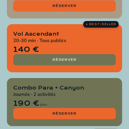
RÉSERVER
Vol Ascendant
20-30 min · Tous publics
140 €
RÉSERVER
Combo Para + Canyon
Journée · 2 activités
190 €
/pers
RÉSERVER