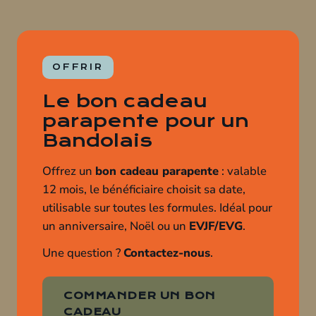
OFFRIR
Le bon cadeau
parapente pour un
Bandolais
Offrez un
bon cadeau parapente
: valable
12 mois, le bénéficiaire choisit sa date,
utilisable sur toutes les formules. Idéal pour
un anniversaire, Noël ou un
EVJF/EVG
.
Une question ?
Contactez-nous
.
COMMANDER UN BON
CADEAU