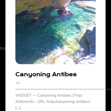
;600;700;800;900&display=swap’);
Canyoning Antibes
<!–
======================================
WIDGET — Canyoning Antibes (Trip) ·
Ailéments · URL /trips/canyoning-antibes/
[…]