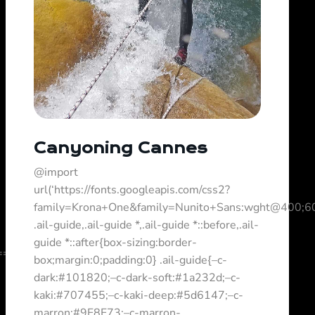
Canyoning Cannes
@import
url(‘https://fonts.googleapis.com/css2?
family=Krona+One&family=Nunito+Sans:wght@400;60
.ail-guide,.ail-guide *,.ail-guide *::before,.ail-
guide *::after{box-sizing:border-
======================
box;margin:0;padding:0} .ail-guide{–c-
dark:#101820;–c-dark-soft:#1a232d;–c-
kaki:#707455;–c-kaki-deep:#5d6147;–c-
marron:#9F8F73;–c-marron-