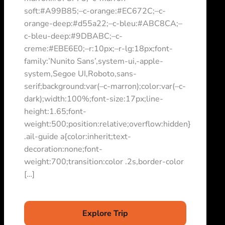
soft:#A99B85;–c-orange:#EC672C;–c-
orange-deep:#d55a22;–c-bleu:#ABC8CA;–
c-bleu-deep:#9DBABC;–c-
creme:#EBE6E0;–r:10px;–r-lg:18px;font-
family:’Nunito Sans’,system-ui,-apple-
system,Segoe UI,Roboto,sans-
serif;background:var(–c-marron);color:var(–c-
dark);width:100%;font-size:17px;line-
height:1.65;font-
weight:500;position:relative;overflow:hidden}
.ail-guide a{color:inherit;text-
decoration:none;font-
weight:700;transition:color .2s,border-color
[…]
Explore Trip