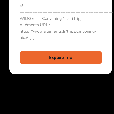
<!–
=====================================
WIDGET — Canyoning Nice (Trip) ·
Ailéments URL :
https://www.ailements.fr/trips/canyoning-
nice/ […]
Explore Trip