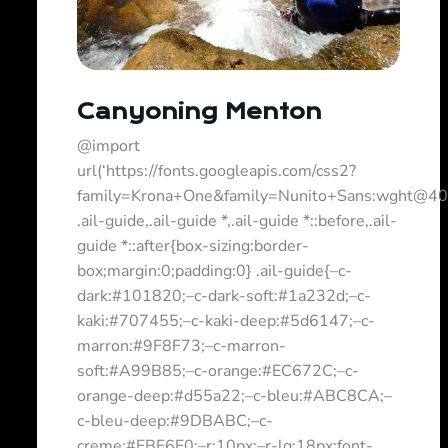
Canyoning Menton
@import
url(‘https://fonts.googleapis.com/css2?
family=Krona+One&family=Nunito+Sans:wght@400
.ail-guide,.ail-guide *,.ail-guide *::before,.ail-
guide *::after{box-sizing:border-
box;margin:0;padding:0} .ail-guide{–c-
dark:#101820;–c-dark-soft:#1a232d;–c-
kaki:#707455;–c-kaki-deep:#5d6147;–c-
marron:#9F8F73;–c-marron-
soft:#A99B85;–c-orange:#EC672C;–c-
orange-deep:#d55a22;–c-bleu:#ABC8CA;–
c-bleu-deep:#9DBABC;–c-
creme:#EBE6E0;–r:10px;–r-lg:18px;font-