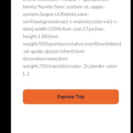
family:’Nunito Sans’,system-ui,-apple-
system,Segoe UI,Roboto,sans-
serif;background:var(–c-marron);color:var(–c-
dark);width:100%;font-size:17px;line-
height:1.65;font-
weight:500;position:relative;overflow:hidden}
.ail-guide a{color:inherit;text-
decoration:none;font-
weight:700;transition:color .2s,border-color
[…]
Explore Trip