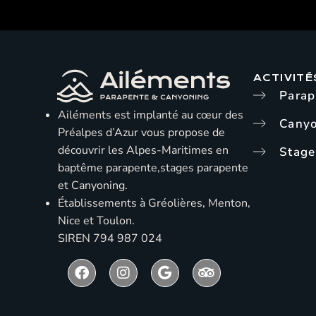
ACTIVITÉ
Parap
Ailéments est implanté au cœur des
Cany
Préalpes d’Azur vous propose de
découvrir les Alpes-Maritimes en
Stage
baptême parapente,stages parapente
et Canyoning.
Établissements à Gréolières, Menton,
Nice et Toulon.
SIREN 794 987 024