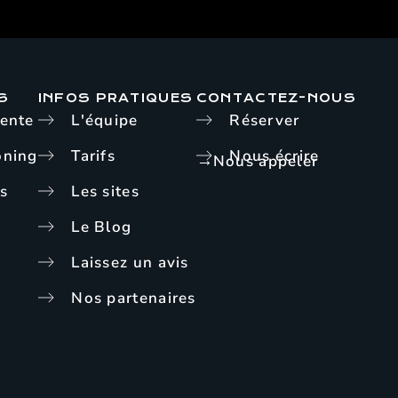
S
INFOS PRATIQUES
CONTACTEZ-NOUS
ente
L'équipe
Réserver
oning
Tarifs
Nous écrire
→
Nous appeler
s
Les sites
Le Blog
Laissez un avis
Nos partenaires